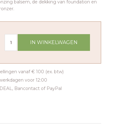
onzing balsem, de dekking van foundation en
ronzer.
IN WINKELWAGEN
tellingen vanaf € 100 (ex. btw)
werkdagen voor 12:00
iDEAL, Bancontact of PayPal