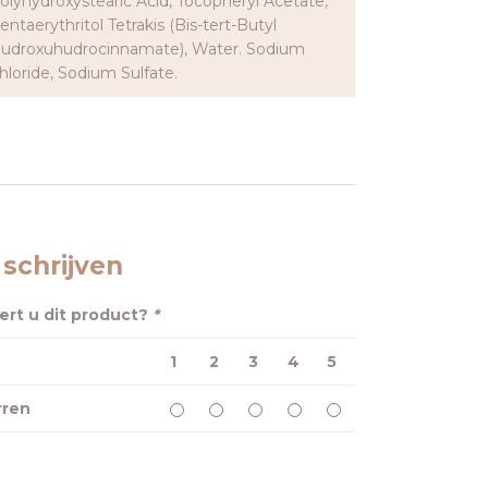
olyhydroxystearic Acid, Tocopheryl Acetate,
entaerythritol Tetrakis (Bis-tert-Butyl
udroxuhudrocinnamate), Water. Sodium
hloride, Sodium Sulfate.
schrijven
rt u dit product?
*
1
2
3
4
5
rren