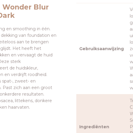
l Wonder Blur
V
Dark
l
g
ing en smoothing in één.
a
e dekking van foundation en
u
eiteloos aan te brengen
l
glijdt. Het heeft het
Gebruiksaanwijzing
z
ken en vervaagt de huid
v
Deze sterk
w
ert de huidskleur,
W
 en verdrijft roodheid.
a
 spat-, zweet- en
s
n. Past zich aan een groot
wi
donkerdere resultaten.
sacea, littekens, donkere
T
ken haarvaten.
C
W
S
Ingrediënten
P