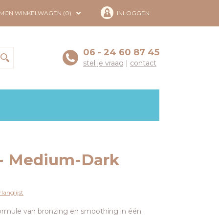
MIJN WINKELWAGEN (0)
INLOGGEN
06 - 24 60 87 45
stel je vraag
|
contact
 - Medium-Dark
langlijst
formule van bronzing en smoothing in één.