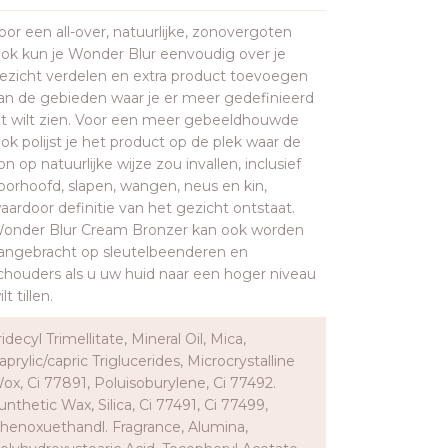
oor een all-over, natuurlijke, zonovergoten
ook kun je Wonder Blur eenvoudig over je
ezicht verdelen en extra product toevoegen
an de gebieden waar je er meer gedefinieerd
it wilt zien. Voor een meer gebeeldhouwde
ook polijst je het product op de plek waar de
on op natuurlijke wijze zou invallen, inclusief
oorhoofd, slapen, wangen, neus en kin,
aardoor definitie van het gezicht ontstaat.
onder Blur Cream Bronzer kan ook worden
angebracht op sleutelbeenderen en
chouders als u uw huid naar een hoger niveau
lt tillen.
ridecyl Trimellitate, Mineral Oil, Mica,
aprylic/capric Triglucerides, Microcrystalline
ox, Ci 77891, Poluisoburylene, Ci 77492.
unthetic Wax, Silica, Ci 77491, Ci 77499,
henoxuethandl. Fragrance, Alumina,