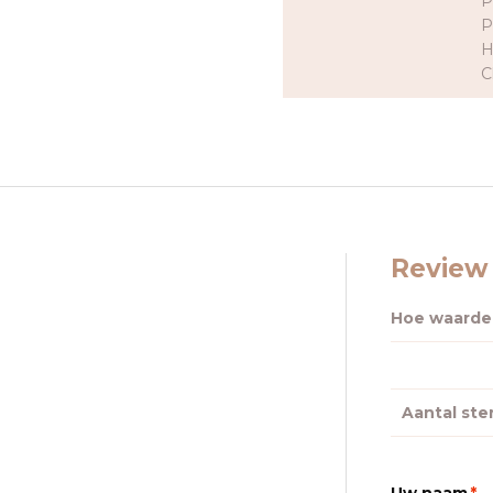
P
P
H
C
Review 
Hoe waardee
Aantal ste