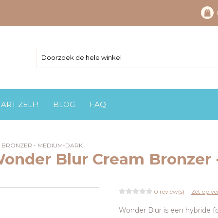
TART ZELF!
BLOG
FAQ
 BRONZER - MEDIUM-DARK
Wonder Blur Cream Bronzer
0 review(s)
Zet op ver
Wonder Blur is een hybride 