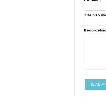
Uw naam
*
Titel van u
Beoordelin
REVIEW 