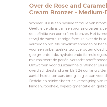
Over de Rose and Carame
Cream Bronzer - Medium-
Wonder Blur is een hybride formule van bronz
Geeft je de glans van een bronzing balsem, d
de definitie van een crème bronzer. Het is mo
terwijl de zachte, romige formule over de huid 
vermogen om alle onvolkomenheden te bedek
voor een onberispelijke, zonovergoten gloed. 
gepigmenteerde, hydraterende formule egalise
minimaliseert de poriën, verzacht oneffenheden
Ontworpen voor duurzaamheid, Wonder Blur is
overdrachtbestendig en blijft 24 uur lang zitte
aantal huidtinten aan, breng laagjes aan voor 
Bedekt en minimaliseert de verschijning van ro
kringen, roodheid, hyperpigmentatie en gebro